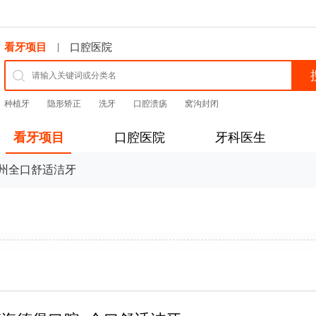
|
看牙项目
口腔医院
种植牙
隐形矫正
洗牙
口腔溃疡
窝沟封闭
看牙项目
口腔医院
牙科医生
州全口舒适洁牙