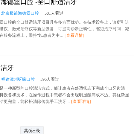
海德堡口腔 -全口舒适洁牙
：
北京极简海德堡口腔
581人看过
堡口腔的全口舒适洁牙项目具备多方面优势。在技术设备上，诊所引进
描仪、激光治疗仪等新型设备，可提高诊断正确性，缩短治疗时间，减
在服务流程上，秉持“以患者为中...
[查看详情]
适洁牙
：
福建漳州呀哚口腔
596人看过
是一种新型的口腔清洁方式，能让患者在舒适状态下完成全口牙齿清
科设备和技术，在操作过程中患者不会出现明显酸痛或不适。其优势显
洁更完善，能轻松清除传统手工洗牙...
[查看详情]
共0记录