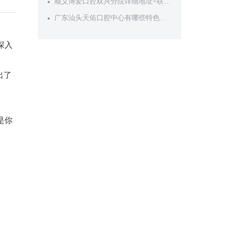
顺义博爱口腔双兴分院详细地址+联系
电话+营业时间，附医生团队与特色诊
广东汕头天佑口腔中心有哪些特色项
疗项目，看牙更放心
目？看牙预算提前规划
深入
出了
是你