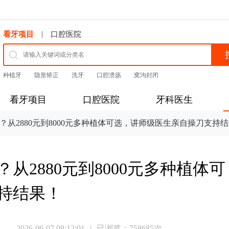
|
看牙项目
口腔医院
种植牙
隐形矫正
洗牙
口腔溃疡
窝沟封闭
看牙项目
口腔医院
牙科医生
从2880元到8000元多种植体可选，讲师级医生亲自操刀支持
2880元到8000元多种植体可
持结果！
2026-06-07 08:12:01
|
已浏览：
758685次