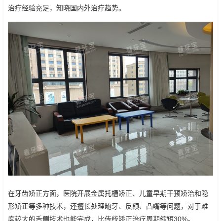
治疗经验充足，知晓国内外治疗趋势。
在牙齿矫正方面，医院开展金属托槽矫正、儿童早期干预矫治和隐
形矫正等多种技术，还擅长处理龅牙、反颌、凸嘴等问题，对于难
度较大的舌侧技术也能完成，比传统矫正治疗周期缩短30%。