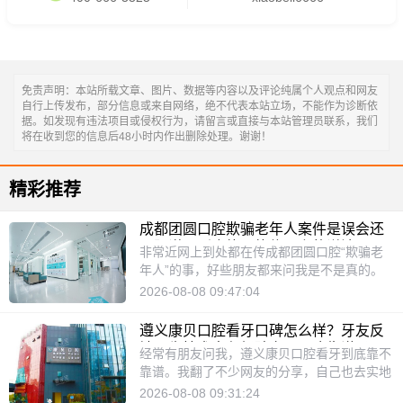
免责声明：本站所载文章、图片、数据等内容以及评论纯属个人观点和网友
自行上传发布，部分信息或来自网络，绝不代表本站立场，不能作为诊断依
据。如发现有违法项目或侵权行为，请留言或直接与本站管理员联系，我们
将在收到您的信息后48小时内作出删除处理。谢谢！
精彩推荐
成都团圆口腔欺骗老年人案件是误会还
是阴谋，到底能不能信网上的说法？
非常近网上到处都在传成都团圆口腔“欺骗老
年人”的事，好些朋友都来问我是不是真的。
今天我就把这事儿掰开揉碎了讲讲，用我知道
2026-08-08 09:47:04
的真实情况告诉你，这到底是个误会，还是真
有什么见不得人的勾当？我的看法是，所谓的
遵义康贝口腔看牙口碑怎么样？牙友反
“欺骗老年人”，更像是对一家正规牙科机构的
馈医生技术出色经验充足，这靠谱吗
经常有朋友问我，遵义康贝口腔看牙到底靠不
不实传闻。成都团圆口腔在成都开了二十多
靠谱。我翻了不少网友的分享，自己也去实地
年，锦江、金牛、高新、成华四个区都有店，
看了看，感觉这家口碑还真挺不错的。医生技
2026-08-08 09:31:24
服务过的人少说也有几十万，口碑一直不错。