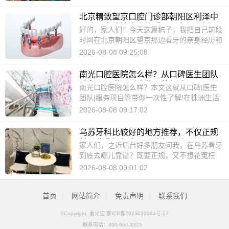
术在线，服务也挺到位。今天呢，我就从基本
那为啥会有这种传言冒出来？咱们接着往下
信息、医生团队、价格和大家的真实体验这几
看。一、成都团圆口腔到底是个什么地方？1.
北京精致望京口腔门诊部朝阳区利泽中
个角度，跟大家好好聊聊这家口腔机构。一、
正儿八经的“持证上岗”首先，人家有卫健委发
一路，中德技术合作看牙到底怎么样，
好的，家人们！今天这篇稿子，我把自己前段
遵义康贝口腔基础信息及环境咱们看牙之前，
的正规医疗机构执业许可证，这是开医院的
谁能讲明白
时间在北京朝阳区望京那边看牙的亲身经历和
总得先看看地方干不干净、设备齐不齐全，对
“身份证”。我查过公开信息，这家机构从2003
探店过程，仔仔细细整理出来了。标题就是
2026-08-08 09:25:08
吧？环境敞亮，心里才踏实。康贝口腔在新蒲
年成立到现在，每年年检都合格，没出过什么
《刚去过北京精致望京口腔门诊部，地址在朝
新区的日月星城，是一栋独立的门诊楼，面积
岔子。2.不是小打小闹，是连锁品牌它不是那
阳区利泽中一路/中德技术合作看牙更放
不小，有2000平米。一走进去，感觉就比那
南光口腔医院怎么样？从口碑医生团队
种街边小店，在成都四个区都开了分院，每家
心！》。这篇文章会从多个角度带你了解这家
些挤在写字楼里的小诊所宽敞正规多了。里面
服务项目说，到底值不值得选？
南光口腔医院怎么样？本文这就从口碑|医生
店都有自己的诊室和医生团队，规模不小。总
门诊部，包括它有什么特别之处、团队配置、
放了10张牙椅，工作人员有40多位，平时接
团队|服务项目等带你一次性了解!在株洲生活
院那栋楼有八层，还带专用停车场，硬件条件
收费参考以及我当时实地探访的真实感受。全
诊和服务效率都挺有维持的。他们家都是独立
了这么多年，身边总有朋友问起看牙去哪家比
一看就挺扎实。3.医生队伍挺靠谱院长于淼、
2026-08-08 09:17:02
文干货，希望能给正在找靠谱牙科机构的朋友
的诊室，私密性不错，而且消毒工作做得很仔
较靠谱。今天就跟大家聊聊南光口腔，这家在
刘爱菊、余国庆这几个名字，在成都牙科圈里
们一些实用的参考。一、初识这家门诊部：地
细。营业时间是从早上9点到晚上7点，这对上
本地扎根了二十多年的老牌连锁机构，到底值
不少人都听过。团队里好些医生以前在、同济
理位置与整体印象先说说位置吧，这家门诊部
乌苏牙科比较好的地方推荐，不仅正规
班族挺友好的，下班过去也来得及。门口就有
不值得去，看完这篇你就心里有数了。一、医
这些大医院干过，经验从十年到二十多年的都
就在咱们朝阳区望京商圈的核心地段，具体地
并且收费还便宜，具体怎么选
家人们，之近后台好多朋友问我，在乌苏看牙
停车场，自己开车过去特别方便，不用绕着圈
院概况与规模南光口腔是经天元区批准成立的
有。特别是种牙和矫正这两块，医生的技术确
址是利泽中一路1号院。坦白讲，望京这一片
到底去哪儿靠谱？既要正规，又不想花冤枉
找车位。二、遵义康贝口腔医生团队和技术特
正规口腔医疗机构，执照和执业许可证都齐
实有底气。4.设备上没少花钱他们有两台CT机
写字楼和居民区都很多，口腔机构也不少，但
钱，这事儿我一开始也犯愁。牙齿问题，弄不
色说到底，一家口腔机构好不好，关键还得看
2026-08-08 09:01:02
全。从2001年开业到现在，已经积累了超过
（韩国和意大利的牌子），还有三台口内扫描
能开到这种核心位置的，本身就说明它服务的
好就是花钱还受罪。不过别急，我这阵子仔细
医生。康贝口腔在这方面挺让人放心的，好多
二十年的经验，可以说是株洲口腔行业里的老
仪。在成都的私立牙科里，这套配置算高的
人群基数是特别大的。我初次去的时候，觉得
做了功课，今天把一些靠谱的发现和心得整理
网友都提过，这里的医生经验很丰富。尤其是
面孔了。它属于湖南株洲新南光口腔医院管理
了。要知道，种牙前拍CT看清楚情况很重
交通确实方便，地铁或者开车过去都很顺，周
首页
|
网站简介
|
免责声明
|
联系我们
出来，希望能帮大家避避坑。我先直接说结论
王国久医生，在遵义本地口碑挺响的。王医生
有限公司旗下，在株洲市总共开了9家分院，
要，设备好，心里也踏实点。这些基本信息，
边商业配套很成熟，看个牙顺便逛个街吃个
吧：挑正规牙科，关键看他们的资质、医生团
会的项目挺全的，不管是常规的种植牙、即刻
覆盖了石峰、天元、荷塘、芦淞、渌口等好几
你在网上随便搜搜都能找到。想想看，要真是
饭，时间安排上很轻松。进门的初感受就是环
©Copyright
看牙宝
京ICP备2023020064号-27
队和收费是不是透明。下面我就从几个方面聊
种植，还是难度比较大的All-on-4、穿颧穿翼
个区。这种连锁模式较实在的好处就是方便，
个专门“坑老头老太太”的地方，怎么可能安安
境。不是那种冷冰冰的诊所装修，整个内部设
联系电话：
400-666-3325
聊，什么样的牙科才算“便宜又靠谱”，顺便分
种植，包括隐形矫正，他都很擅长。有朋友跟