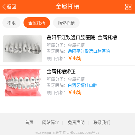
金属托槽
返回
不限
金属托槽
陶瓷托槽
岳阳平江致远口腔医院- 金属托槽
所属分类：金属托槽
看牙医院：
岳阳平江致远口腔医院
￥电询
项目价格：
金属托槽矫正
所属分类：金属托槽
看牙医院：
白河牙博仕口腔
￥电询
项目价格：
首页
|
网站简介
|
免责声明
|
联系我们
©Copyright
看牙宝
京ICP备2023020064号-27