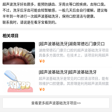
超声波洗牙好处颇多，能预防龋齿、牙周炎等口腔疾病，去除口臭。
不过，洗牙后牙齿可能会短暂敏感，一般几天后会自行缓解。建议每
半年到一年进行一次超声波基础洗牙，保持口腔清洁与健康。
联系我时，请说是在看牙宝看到的。
相关项目
[超声波基础洗牙]湖南常德石门康贝口
腔 -超声波基础洗牙
湖南常德石门康贝口腔的超声波基础洗牙项目
具备多方面优势。在技术上，该项目利用超声
波高频震荡作用，有效去除牙石、菌斑和色
￥0
泽，并磨光牙面，有效延缓菌斑和牙石的再沉
积。同时，超声波的强大能量和温热效应能杀
[超声波基础洗牙]超声波基础洗牙
灭细菌，预防牙病，还能清洁口气，让口气保
超声波基础洗牙是常见的口腔清洁项目，能有
持清新。在服务方面，诊所环境温馨舒适，候
效维护口腔健康。其原理是利用超声波高频震
诊区提供舒适沙发、杂志、茶水及免费Wi-
荡，将牙齿表面的牙结石、牙菌斑震碎，再通
￥0
Fi，让患者等待时不焦虑。价格上，超声波基
过水雾冲洗将碎屑清除。就好比用强力清洁工
础洗牙项目200元起，价格亲民透明。此外，
具，把牙齿上的顽固污渍“铲除”。洗牙过程通
医生团队经验充足，操作娴熟，能确保洗牙过
查看更多超声波基础洗牙项目>>
常进行口腔检查，确定洗牙方案。接着使用超
程可靠舒适，洗牙后还会详细告知后续注意事
声波洁牙机，医生会仔细清洁每颗牙齿的各个
项，提供细致入微的服务。