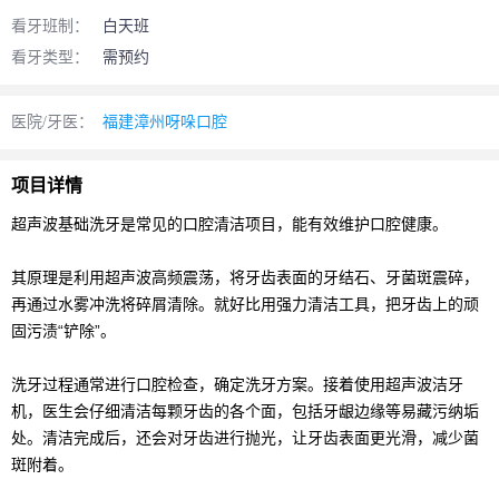
看牙班制：
白天班
看牙类型：
需预约
医院/牙医：
福建漳州呀哚口腔
项目详情
超声波基础洗牙是常见的口腔清洁项目，能有效维护口腔健康。
其原理是利用超声波高频震荡，将牙齿表面的牙结石、牙菌斑震碎，
再通过水雾冲洗将碎屑清除。就好比用强力清洁工具，把牙齿上的顽
固污渍“铲除”。
洗牙过程通常进行口腔检查，确定洗牙方案。接着使用超声波洁牙
机，医生会仔细清洁每颗牙齿的各个面，包括牙龈边缘等易藏污纳垢
处。清洁完成后，还会对牙齿进行抛光，让牙齿表面更光滑，减少菌
斑附着。